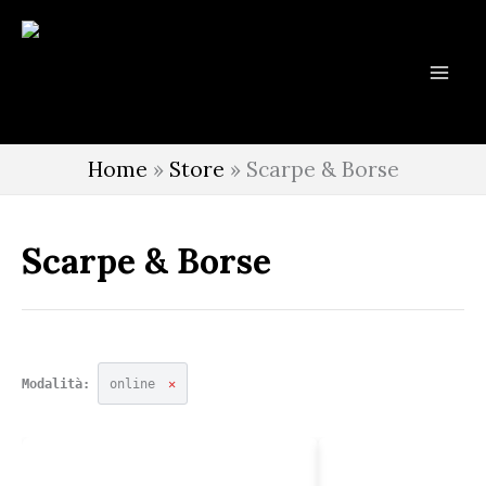
Vai
al
contenuto
Home
»
Store
»
Scarpe & Borse
Scarpe & Borse
Modalità:
online
✕