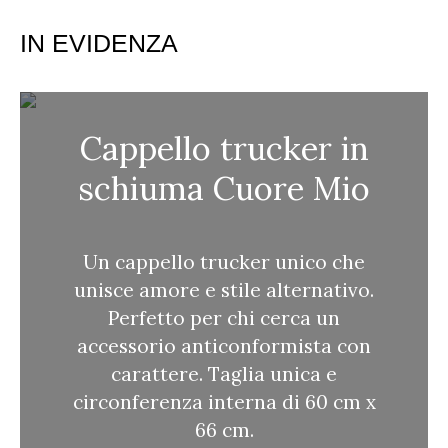
e
r
IN EVIDENZA
c
a
Cappello trucker in
schiuma Cuore Mio
Un cappello trucker unico che
unisce amore e stile alternativo.
Perfetto per chi cerca un
accessorio anticonformista con
carattere. Taglia unica e
circonferenza interna di 60 cm x
66 cm.