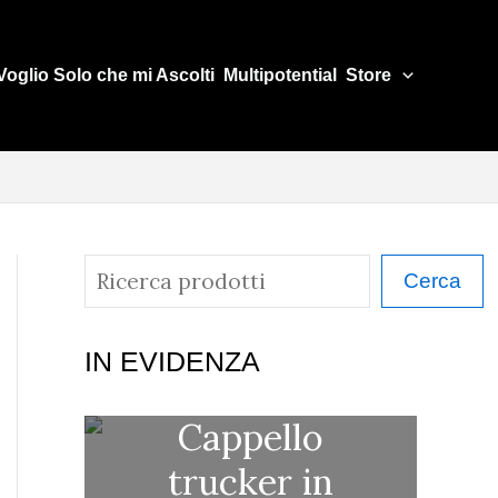
Voglio Solo che mi Ascolti
Multipotential
Store
C
Cerca
e
r
IN EVIDENZA
c
Cappello
a
trucker in