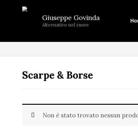
Vai
al
Giuseppe Govinda
Ho
contenuto
Alternativo nel cuore
Scarpe & Borse
Non è stato trovato nessun prodo