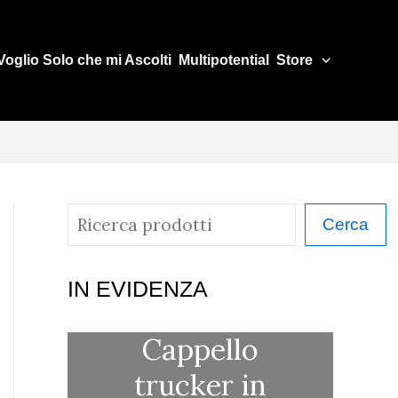
Voglio Solo che mi Ascolti
Multipotential
Store
C
Cerca
e
r
IN EVIDENZA
c
Cappello
a
trucker in