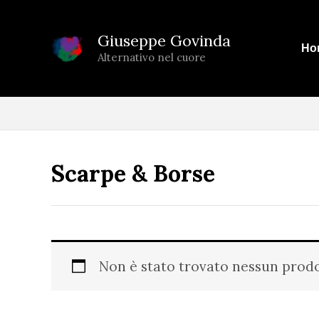
Vai
al
Giuseppe Govinda
Ho
contenuto
Alternativo nel cuore
Scarpe & Borse
Non è stato trovato nessun prodo