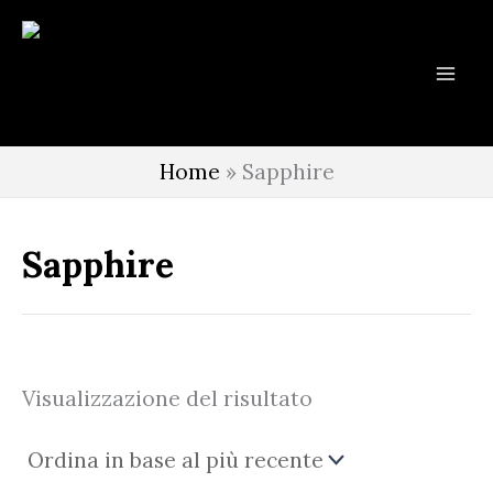
Vai
al
contenuto
Home
»
Sapphire
Sapphire
Visualizzazione del risultato