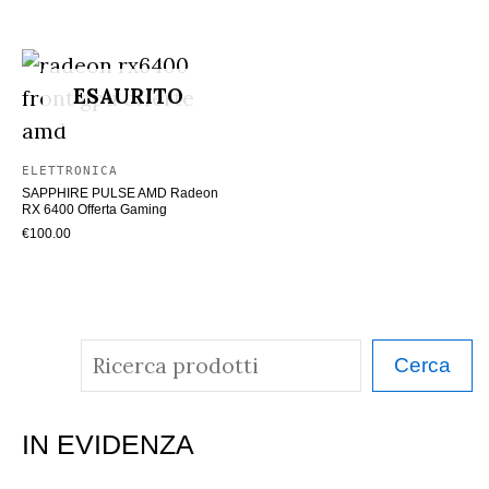
ESAURITO
ELETTRONICA
SAPPHIRE PULSE AMD Radeon
RX 6400 Offerta Gaming
€
100.00
C
Cerca
e
r
IN EVIDENZA
c