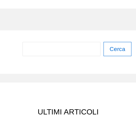
C
Cerca
e
r
c
a
ULTIMI ARTICOLI