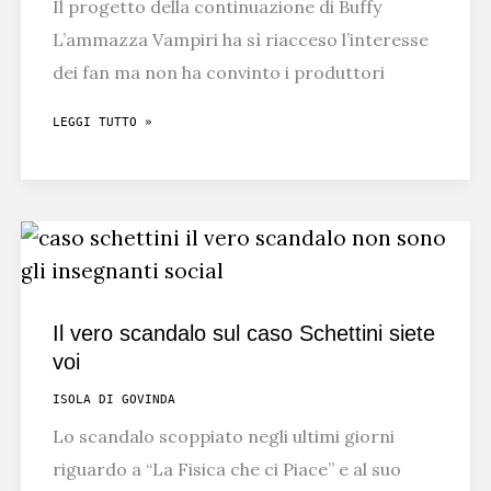
Il progetto della continuazione di Buffy
L’ammazza Vampiri ha sì riacceso l’interesse
dei fan ma non ha convinto i produttori
I
LEGGI TUTTO »
MOTIVI
SEGRETI
DELLA
CANCELLAZIONE
DI
BUFFY
Il vero scandalo sul caso Schettini siete
voi
ISOLA DI GOVINDA
Lo scandalo scoppiato negli ultimi giorni
riguardo a “La Fisica che ci Piace” e al suo