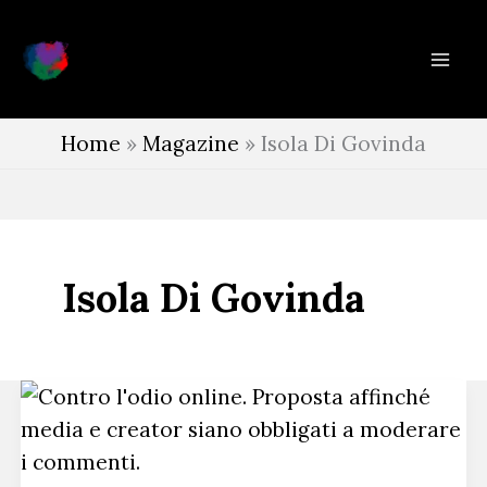
Vai
al
contenuto
Home
»
Magazine
»
Isola Di Govinda
Isola Di Govinda