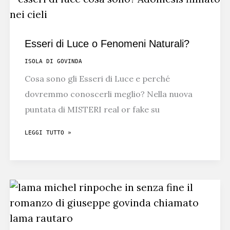
IN
NEPAL
Esseri di Luce o Fenomeni Naturali?
ISOLA DI GOVINDA
Cosa sono gli Esseri di Luce e perché
dovremmo conoscerli meglio? Nella nuova
puntata di MISTERI real or fake su
ESSERI
LEGGI TUTTO »
DI
LUCE
O
FENOMENI
NATURALI?