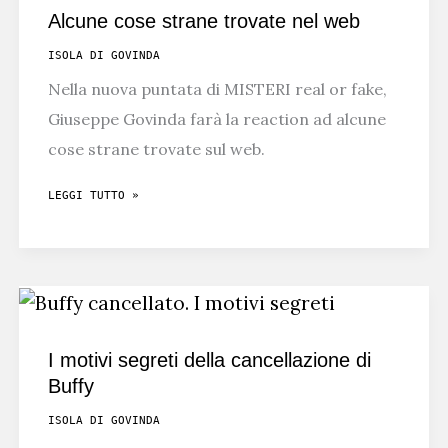
DLSS
Alcune cose strane trovate nel web
5
ISOLA DI GOVINDA
DI
Nella nuova puntata di MISTERI real or fake,
NVIDIA
Giuseppe Govinda farà la reaction ad alcune
cose strane trovate sul web.
ALCUNE
LEGGI TUTTO »
COSE
STRANE
TROVATE
NEL
WEB
I motivi segreti della cancellazione di
Buffy
ISOLA DI GOVINDA