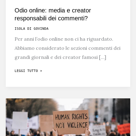
Odio online: media e creator
responsabili dei commenti?
ISOLA DI GOVINDA
Per anni l’odio online non ci ha riguardato.
Abbiamo considerato le sezioni commenti dei
grandi giornali e dei creator famosi […]
ODIO
LEGGI TUTTO »
ONLINE:
MEDIA
E
CREATOR
RESPONSABILI
DEI
COMMENTI?