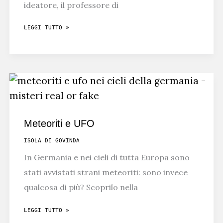
ideatore, il professore di
IL
LEGGI TUTTO »
VERO
SCANDALO
SUL
CASO
SCHETTINI
SIETE
Meteoriti e UFO
VOI
ISOLA DI GOVINDA
In Germania e nei cieli di tutta Europa sono
stati avvistati strani meteoriti: sono invece
qualcosa di più? Scoprilo nella
METEORITI
LEGGI TUTTO »