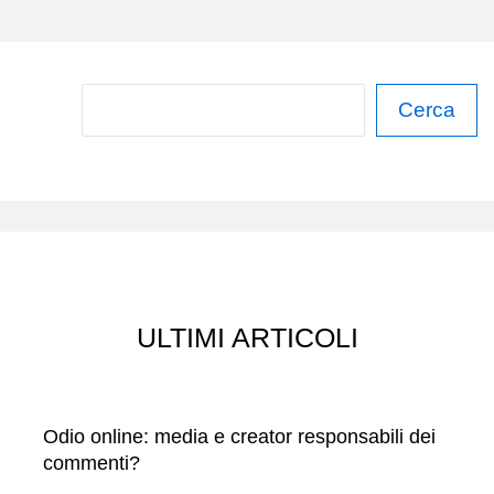
C
Cerca
e
r
c
a
ULTIMI ARTICOLI
Odio online: media e creator responsabili dei
commenti?