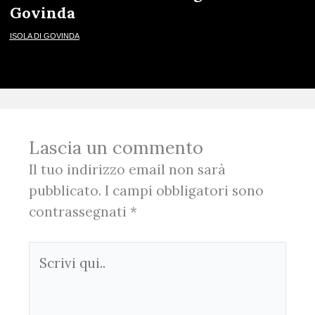
Govinda
ISOLA DI GOVINDA
Lascia un commento
Il tuo indirizzo email non sarà
pubblicato.
I campi obbligatori sono
contrassegnati
*
Scrivi
qui..