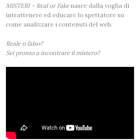
MISTERI – Real or Fake
nasce dalla voglia di
intrattenere ed educare lo spettatore su
come analizzare i contenuti del web.
Reale o falso?
Sei pronto a incontrare il mistero?