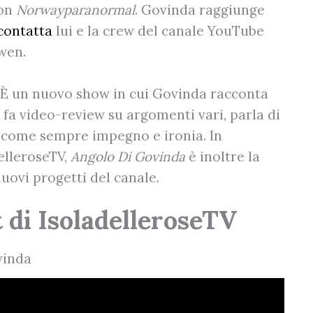
con
Norwayparanormal
. Govinda raggiunge
 contatta
lui e la crew del canale YouTube
wen.
. È un nuovo show in cui Govinda racconta
 fa video-review su argomenti vari, parla di
ce come sempre impegno e ironia. In
elleroseTV,
Angolo Di Govinda
è inoltre la
uovi progetti del canale.
t di IsoladelleroseTV
vinda