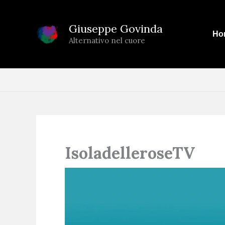
Vai
al
Giuseppe Govinda
Ho
contenuto
Alternativo nel cuore
IsoladelleroseTV