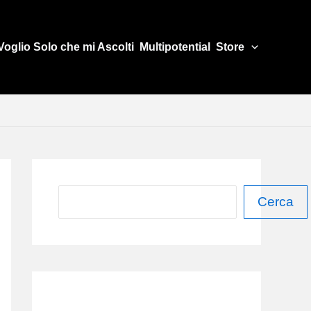
Voglio Solo che mi Ascolti
Multipotential
Store
C
Cerca
e
r
c
a