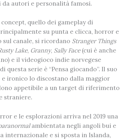
i da autori e personalità famosi.
vo concept, quello dei gameplay di
principalmente su punta e clicca, horror e
o sul canale, si ricordano
Stranger Things
Rusty Lake
,
Granny
,
Sally Face
(cui è anche
iano) e il videogioco indie norvegese
 di questa serie è “Pensa giocando”. Il suo
to e ironico lo discostano dalla maggior
ndono appetibile a un target di riferimento
e straniere.
ror e le esplorazioni arriva nel 2019 una
paranormal
ambientata negli angoli bui e
ta internazionale e si sposta in Islanda,