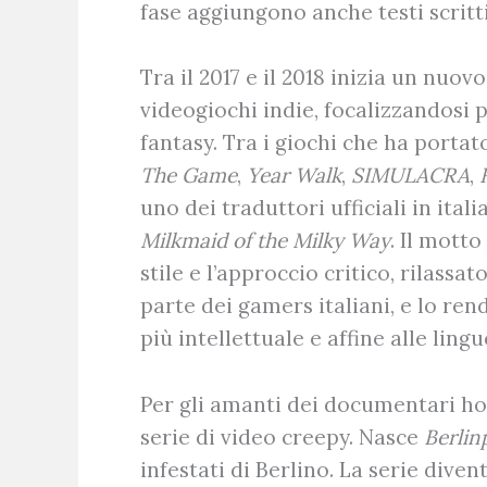
fase aggiungono anche testi scritt
Tra il 2017 e il 2018 inizia un nuo
videogiochi indie, focalizzandosi 
fantasy. Tra i giochi che ha portat
The Game
,
Year Walk
,
SIMULACRA
,
uno dei traduttori ufficiali in ital
Milkmaid of the Milky Way
. Il motto
stile e l’approccio critico, rilassa
parte dei gamers italiani, e lo re
più intellettuale e affine alle lingu
Per gli amanti dei documentari hor
serie di video creepy. Nasce
Berlin
infestati di Berlino. La serie diven