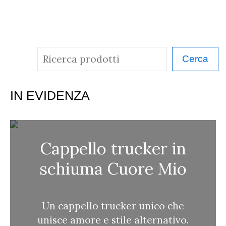
C
Cerca
e
r
IN EVIDENZA
c
a
Cappello trucker in
schiuma Cuore Mio
Un cappello trucker unico che
unisce amore e stile alternativo.