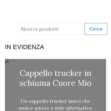
C
Cerca
e
r
IN EVIDENZA
c
a
Cappello trucker in
schiuma Cuore Mio
Un cappello trucker unico che
unisce amore e stile alternativo.