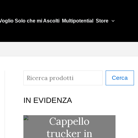
Voglio Solo che mi Ascolti
Multipotential
Store
C
Cerca
e
r
IN EVIDENZA
c
Cappello
a
trucker in