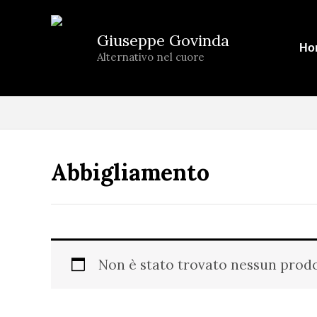
Vai
al
Giuseppe Govinda
Ho
contenuto
Alternativo nel cuore
Abbigliamento
Non è stato trovato nessun prodo