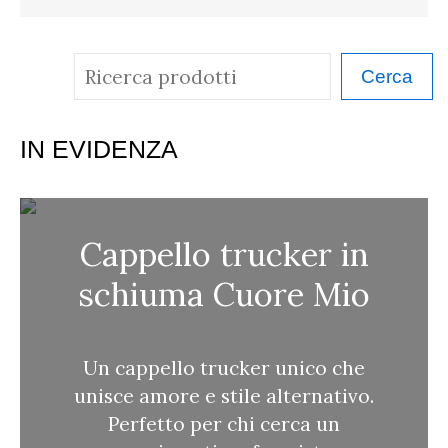
C
Cerca
e
r
IN EVIDENZA
c
a
Cappello trucker in
schiuma Cuore Mio
Un cappello trucker unico che
unisce amore e stile alternativo.
Perfetto per chi cerca un