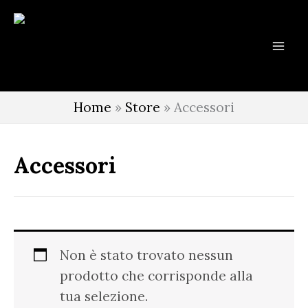
Vai
al
contenuto
Home
»
Store
»
Accessori
Accessori
Non è stato trovato nessun
prodotto che corrisponde alla
tua selezione.