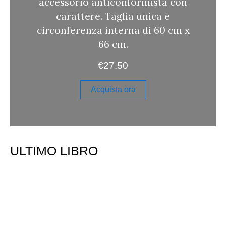
accessorio anticonformista con
carattere. Taglia unica e
circonferenza interna di 60 cm x
66 cm.
€
27.50
Acquista ora
ULTIMO LIBRO