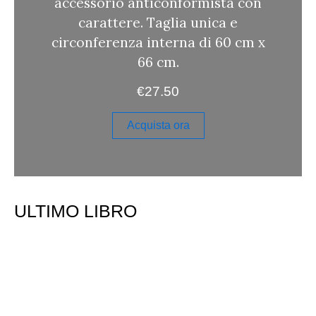
accessorio anticonformista con
carattere. Taglia unica e
circonferenza interna di 60 cm x
66 cm.
€
27.50
Acquista ora
ULTIMO LIBRO