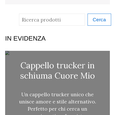
C
Cerca
e
r
IN EVIDENZA
c
a
Cappello trucker in
schiuma Cuore Mio
Un cappello trucker unico che
unisce amore e stile alternativo.
Perfetto per chi cerca un