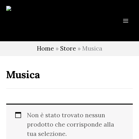
Vai
al
contenuto
Home
»
Store
»
Musica
Musica
Non è stato trovato nessun
prodotto che corrisponde alla
tua selezione.