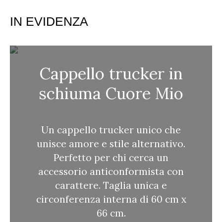
e
r
IN EVIDENZA
c
a
Cappello trucker in
schiuma Cuore Mio
Un cappello trucker unico che
unisce amore e stile alternativo.
Perfetto per chi cerca un
accessorio anticonformista con
carattere. Taglia unica e
circonferenza interna di 60 cm x
66 cm.