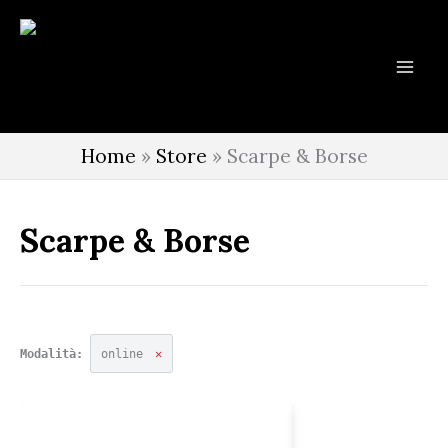
Vai
al
contenuto
Home
»
Store
»
Scarpe & Borse
Scarpe & Borse
Modalità:
online
✕