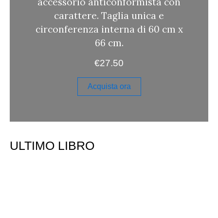
accessorio anticonformista con
carattere. Taglia unica e
circonferenza interna di 60 cm x
66 cm.
€
27.50
Acquista ora
ULTIMO LIBRO