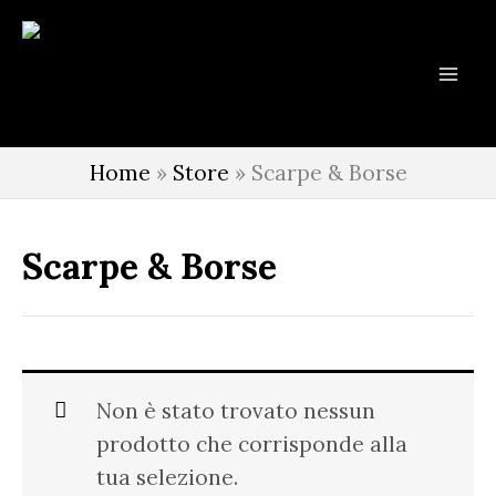
Vai
al
contenuto
Home
»
Store
»
Scarpe & Borse
Scarpe & Borse
Non è stato trovato nessun
prodotto che corrisponde alla
tua selezione.