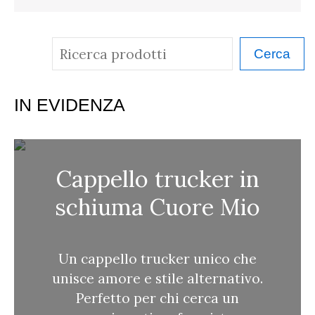
C
Cerca
e
r
IN EVIDENZA
c
a
Cappello trucker in
schiuma Cuore Mio
Un cappello trucker unico che
unisce amore e stile alternativo.
Perfetto per chi cerca un