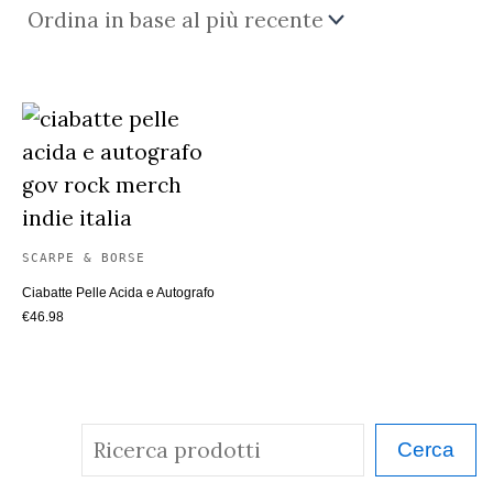
SCARPE & BORSE
Ciabatte Pelle Acida e Autografo
€
46.98
C
Cerca
e