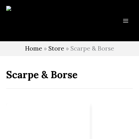
Vai
al
contenuto
Home
»
Store
»
Scarpe & Borse
Scarpe & Borse