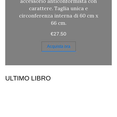
accessorio anticonformista con
carattere. Taglia unica e
circonferenza interna di 60 cm x
66 cm.
€
27.50
Acquista ora
ULTIMO LIBRO