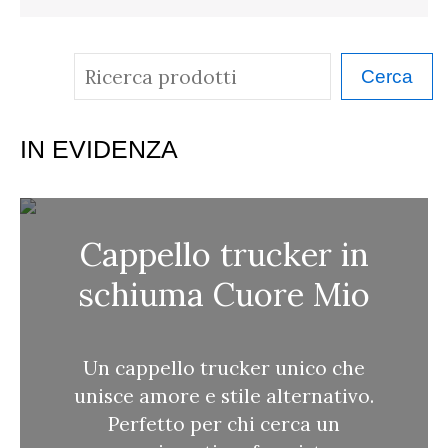
C
Cerca
e
r
IN EVIDENZA
c
a
Cappello trucker in
schiuma Cuore Mio
Un cappello trucker unico che
unisce amore e stile alternativo.
Perfetto per chi cerca un