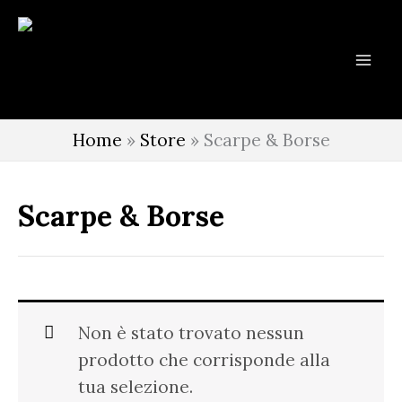
Vai
al
contenuto
Home
»
Store
»
Scarpe & Borse
Scarpe & Borse
Non è stato trovato nessun
prodotto che corrisponde alla
tua selezione.