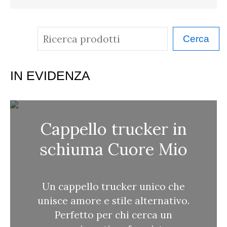
C
Cerca
e
r
IN EVIDENZA
c
a
Cappello trucker in
schiuma Cuore Mio
Un cappello trucker unico che
unisce amore e stile alternativo.
Perfetto per chi cerca un