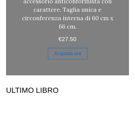
accessorio anticonformista con
carattere. Taglia unica e
circonferenza interna di 60 cm x
66 cm.
€
27.50
Acquista ora
ULTIMO LIBRO