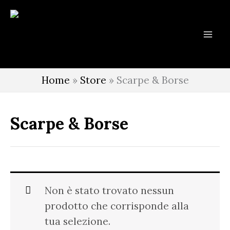
Vai
al
contenuto
Home
»
Store
»
Scarpe & Borse
Scarpe & Borse
Non è stato trovato nessun
prodotto che corrisponde alla
tua selezione.