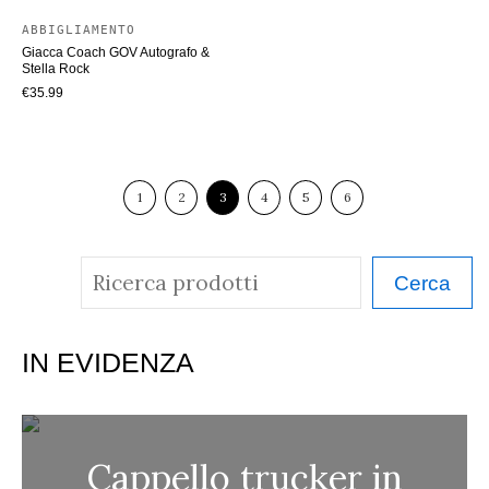
ABBIGLIAMENTO
Giacca Coach GOV Autografo &
Stella Rock
€
35.99
1
2
3
4
5
6
C
Cerca
e
r
IN EVIDENZA
c
a
Cappello trucker in