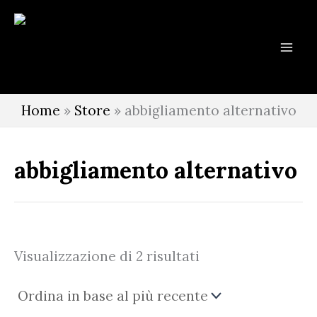
Vai
al
contenuto
Home
»
Store
»
abbigliamento alternativo
abbigliamento alternativo
Ordina
Visualizzazione di 2 risultati
in
base
al
più