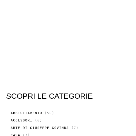
SCOPRI LE CATEGORIE
5
ABBIGLIAMENTO
50
0
6
ACCESSORI
6
P
P
R
7
ARTE DI GIUSEPPE GOVINDA
7
R
O
P
O
7
CASA
7