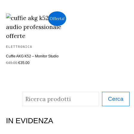
Offerta!
ELETTRONICA
Cuffie AKG K52 – Monitor Studio
Il
Il
€
49.00
€
35.00
prezzo
prezzo
originale
attuale
era:
è:
€49.00.
€35.00.
C
Cerca
e
r
IN EVIDENZA
c