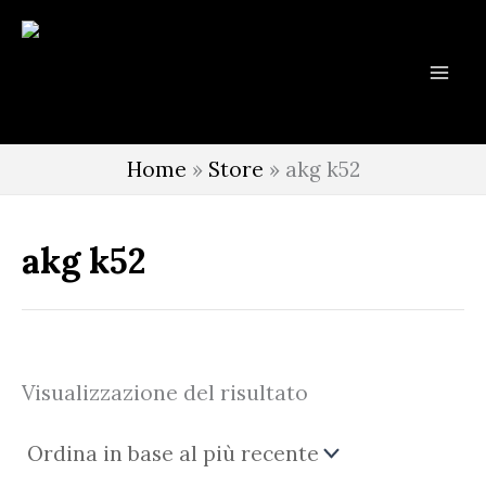
Vai
al
contenuto
Home
»
Store
»
akg k52
akg k52
Visualizzazione del risultato