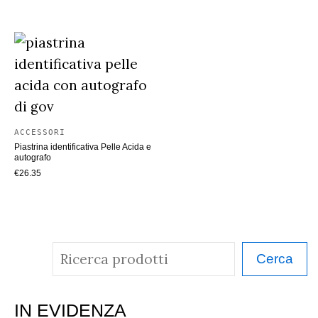
ACCESSORI
Piastrina identificativa Pelle Acida e
autografo
€
26.35
C
Cerca
e
r
IN EVIDENZA