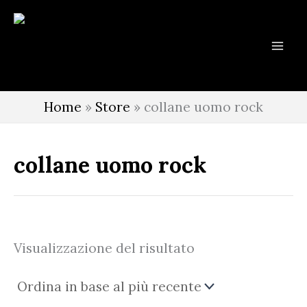
Vai
al
contenuto
Home
»
Store
»
collane uomo rock
collane uomo rock
Visualizzazione del risultato