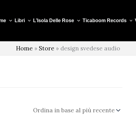
me
Libri
L’Isola Delle Rose
Ticaboom Records
Home
»
Store
»
design svedese audio