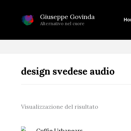
Vai
al
Giuseppe Govinda
Ho
contenuto
Alternativo nel cuore
design svedese audio
Visualizzazione del risultato