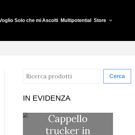
Voglio Solo che mi Ascolti
Multipotential
Store
C
Cerca
e
r
IN EVIDENZA
c
Cappello
a
trucker in