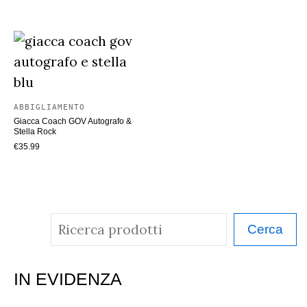
ABBIGLIAMENTO
Giacca Coach GOV Autografo &
Stella Rock
€
35.99
C
Cerca
e
r
IN EVIDENZA
c