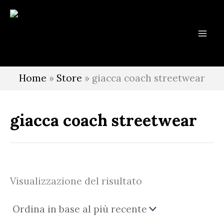
Vai
al
contenuto
Home
»
Store
»
giacca coach streetwear
giacca coach streetwear
Visualizzazione del risultato