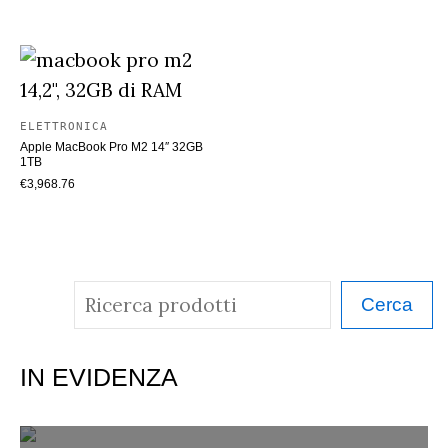
ELETTRONICA
Apple MacBook Pro M2 14″ 32GB
1TB
€
3,968.76
C
Cerca
e
r
IN EVIDENZA
c