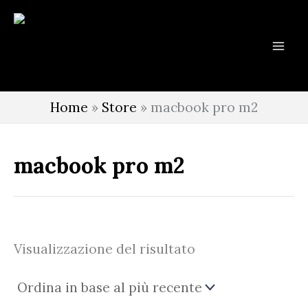
Vai
al
contenuto
Home
»
Store
»
macbook pro m2
macbook pro m2
Visualizzazione del risultato