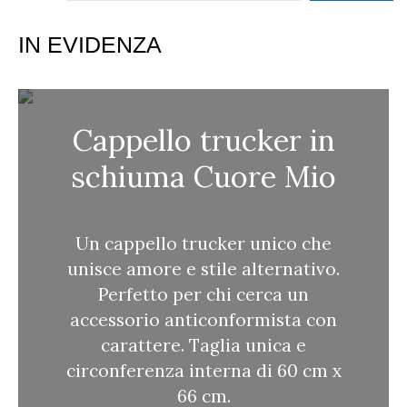
e
r
IN EVIDENZA
c
a
Cappello trucker in
schiuma Cuore Mio
Un cappello trucker unico che
unisce amore e stile alternativo.
Perfetto per chi cerca un
accessorio anticonformista con
carattere. Taglia unica e
circonferenza interna di 60 cm x
66 cm.