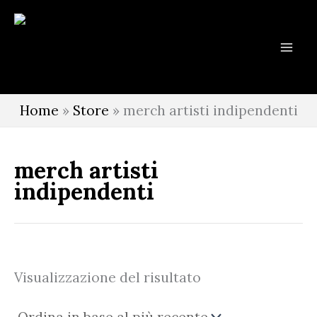
Vai
al
contenuto
Home
»
Store
»
merch artisti indipendenti
merch artisti
indipendenti
Visualizzazione del risultato