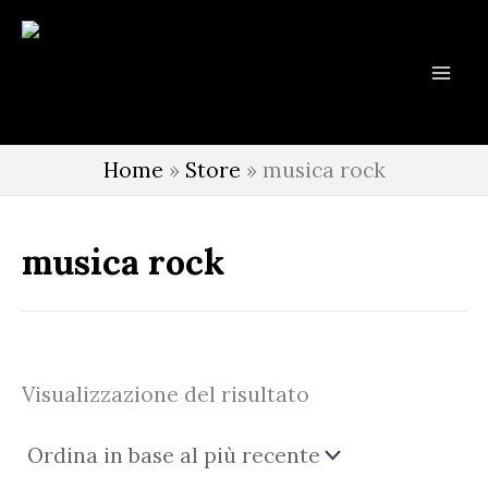
Vai
al
contenuto
Home
»
Store
»
musica rock
musica rock
Visualizzazione del risultato