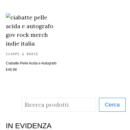
SCARPE & BORSE
Ciabatte Pelle Acida e Autografo
€
46.98
C
Cerca
e
r
IN EVIDENZA