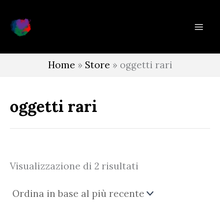
Vai
al
contenuto
Home
»
Store
»
oggetti rari
oggetti rari
Ordina
Visualizzazione di 2 risultati
in
base
al
più
recente