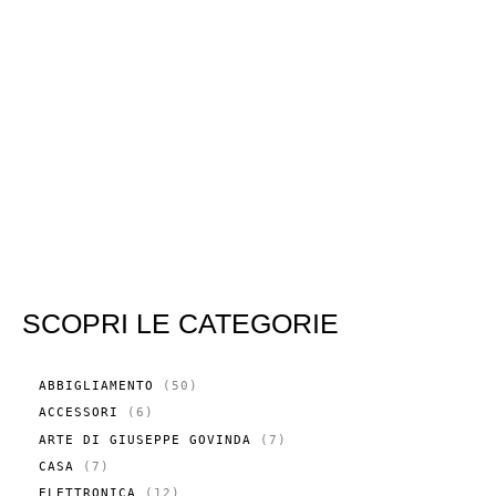
SCOPRI LE CATEGORIE
5
ABBIGLIAMENTO
50
0
6
ACCESSORI
6
P
P
R
7
ARTE DI GIUSEPPE GOVINDA
7
R
O
P
O
7
CASA
7
D
R
D
P
O
O
1
ELETTRONICA
12