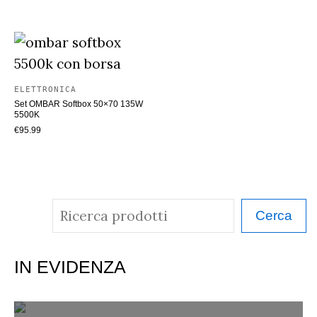
ELETTRONICA
Set OMBAR Softbox 50×70 135W
5500K
€
95.99
C
Cerca
e
r
IN EVIDENZA
c