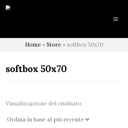
Vai
al
contenuto
Home
»
Store
»
softbox 50x70
softbox 50x70
Visualizzazione del risultato