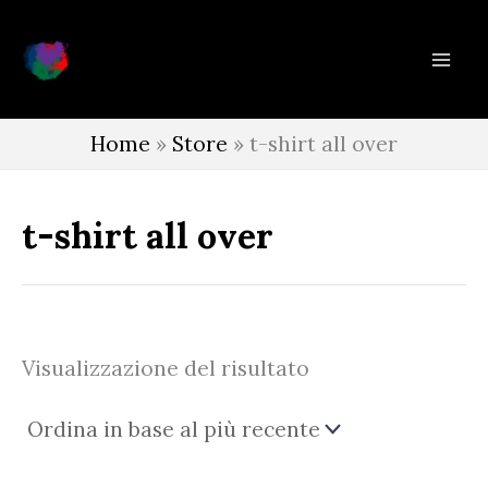
Vai
al
contenuto
Home
»
Store
»
t-shirt all over
t-shirt all over
Visualizzazione del risultato