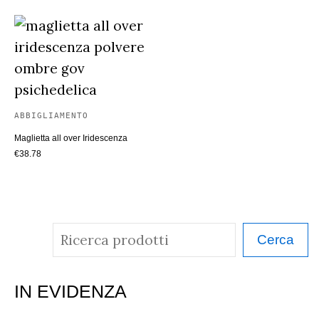
ABBIGLIAMENTO
Maglietta all over Iridescenza
€
38.78
C
Cerca
e
r
IN EVIDENZA
c