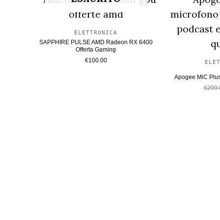
recente
ELETTRONICA
SAPPHIRE PULSE AMD Radeon RX 6400
Offerta Gaming
€
100.00
ELE
Apogee MiC Plus
€
299.