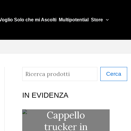
Voglio Solo che mi Ascolti
Multipotential
Store
C
Cerca
e
r
IN EVIDENZA
c
Cappello
a
trucker in