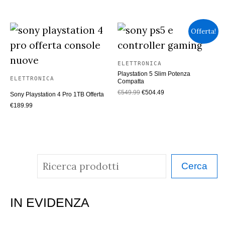
recente
Offerta!
ELETTRONICA
Playstation 5 Slim Potenza
ELETTRONICA
Compatta
Il
Il
€
549.99
€
504.49
Sony Playstation 4 Pro 1TB Offerta
prezzo
prezzo
€
189.99
originale
attuale
era:
è:
€549.99.
€504.49.
C
Cerca
e
r
IN EVIDENZA
c