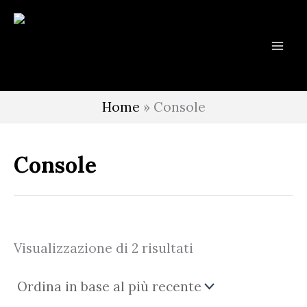
Vai
al
contenuto
Home
»
Console
Console
Ordina
Visualizzazione di 2 risultati
in
base
al
più