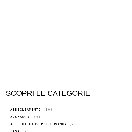
SCOPRI LE CATEGORIE
5
ABBIGLIAMENTO
50
0
6
ACCESSORI
6
P
P
R
7
ARTE DI GIUSEPPE GOVINDA
7
R
O
P
O
7
CASA
7