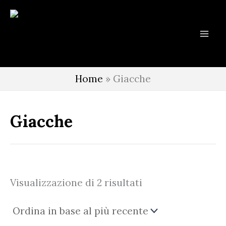
Vai
al
contenuto
Home
»
Giacche
Giacche
Ordina
Visualizzazione di 2 risultati
in
base
al
più