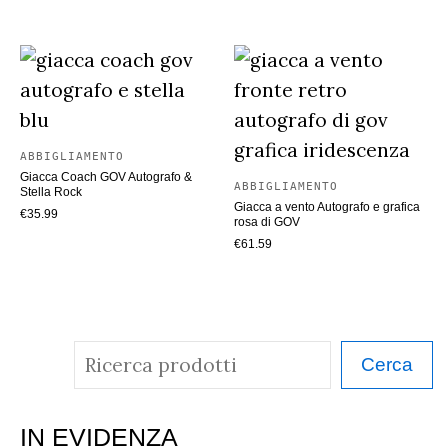
recente
ABBIGLIAMENTO
Giacca Coach GOV Autografo &
ABBIGLIAMENTO
Stella Rock
Giacca a vento Autografo e grafica
€
35.99
rosa di GOV
€
61.59
C
Cerca
e
r
IN EVIDENZA