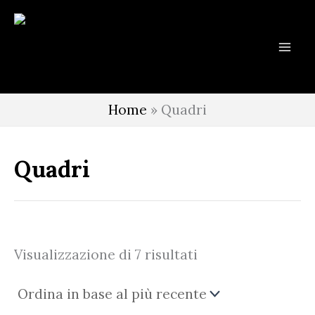
Vai
al
contenuto
Home
»
Quadri
Quadri
Ordina
Visualizzazione di 7 risultati
in
base
al
più