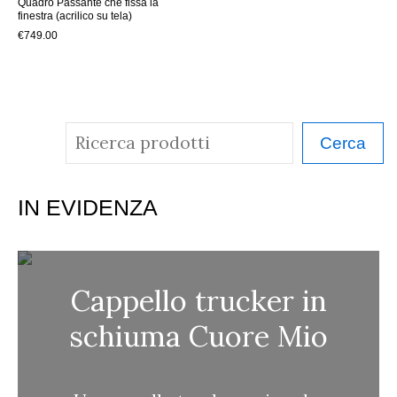
Quadro Passante che fissa la
finestra (acrilico su tela)
€
749.00
C
Cerca
e
r
IN EVIDENZA
c
a
Cappello trucker in
schiuma Cuore Mio