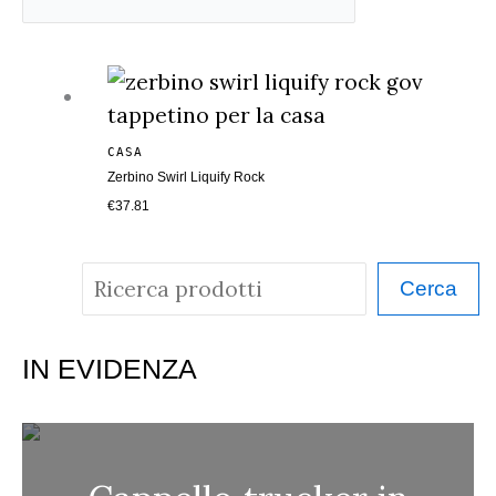
CASA
Zerbino Swirl Liquify Rock
€
37.81
C
Cerca
e
r
IN EVIDENZA
c
a