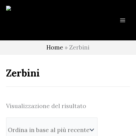
Vai
al
contenuto
Home
»
Zerbini
Zerbini
Visualizzazione del risultato