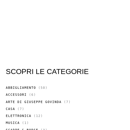
SCOPRI LE CATEGORIE
5
ABBIGLIAMENTO
50
0
6
ACCESSORI
6
P
P
R
7
ARTE DI GIUSEPPE GOVINDA
7
R
O
P
O
7
CASA
7
D
R
D
P
O
O
1
ELETTRONICA
12
O
R
T
D
2
T
O
1
MUSICA
1
T
O
P
T
D
P
I
T
R
3