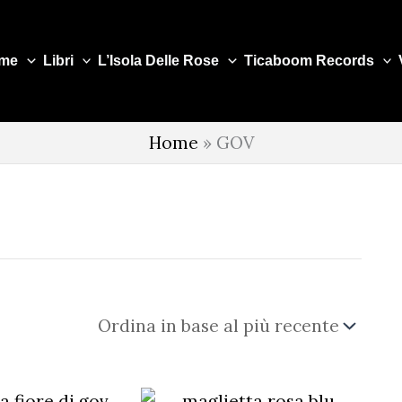
me
Libri
L’Isola Delle Rose
Ticaboom Records
Home
»
GOV
na