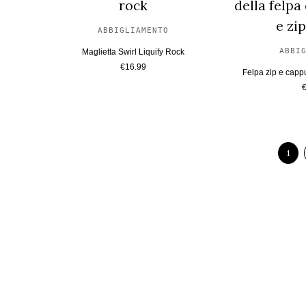
ABBIGLIAMENTO
ABBI
Maglietta Swirl Liquify Rock
€
16.99
Felpa zip e capp
1