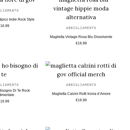
nte
GLIAMENTO
tipico Indie Rock Style
€
16.99
ABBIGLIAMENTO
Maglietta Vintage Rosa Blu Dissolvente
€
16.99
GLIAMENTO
ABBIGLIAMENTO
Bisogno Di Te Rock
Maglietta Calzini Rotti Ironia d’Amore
timentale
€
16.99
€
16.99