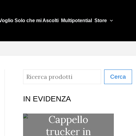
Voglio Solo che mi Ascolti
Multipotential
Store
C
Cerca
e
r
IN EVIDENZA
c
Cappello
a
trucker in