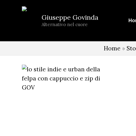
Vai
al
Giuseppe Govinda
Ho
contenuto
Alternativo nel cuore
Home
»
Sto