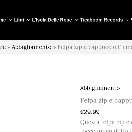
me
Libri
L’Isola Delle Rose
Ticaboom Records
re
»
Abbigliamento
»
Felpa zip e cappuccio Firm
Abbigliamento
Felpa zip e capp
€
29.99
Questa felpa zip e 
tocco unico dell’au