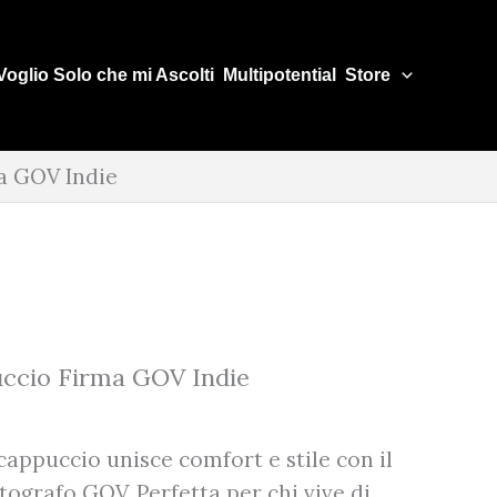
Voglio Solo che mi Ascolti
Multipotential
Store
a GOV Indie
uccio Firma GOV Indie
cappuccio unisce comfort e stile con il
tografo GOV. Perfetta per chi vive di