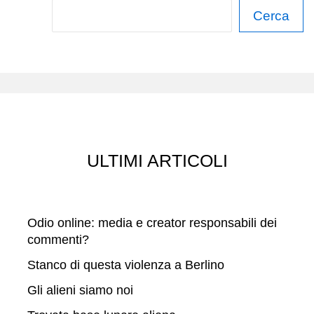
C
Cerca
e
r
c
a
ULTIMI ARTICOLI
Odio online: media e creator responsabili dei
commenti?
Stanco di questa violenza a Berlino
Gli alieni siamo noi