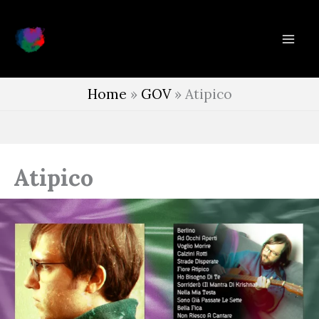
Vai
al
contenuto
Home
»
GOV
»
Atipico
Atipico