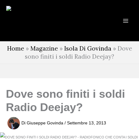
Vai
al
contenuto
Home
»
Magazine
»
Isola Di Govinda
»
Dove
sono finiti i soldi Radio Deejay?
Dove sono finiti i soldi
Radio Deejay?
Di
Giuseppe Govinda
/
Settembre 13, 2013