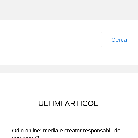
C
Cerca
e
r
c
a
ULTIMI ARTICOLI
Odio online: media e creator responsabili dei
commenti?