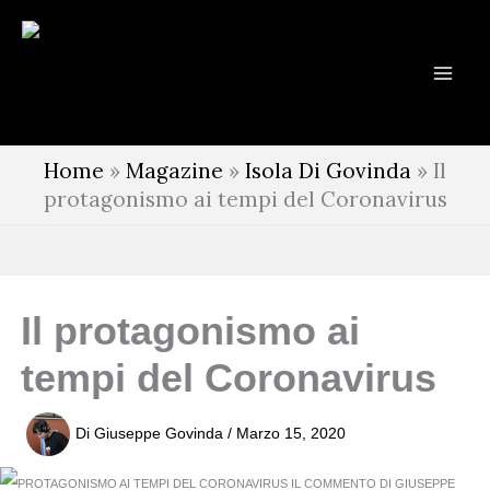
Vai
al
contenuto
Home
»
Magazine
»
Isola Di Govinda
»
Il
protagonismo ai tempi del Coronavirus
Il protagonismo ai
tempi del Coronavirus
Di
Giuseppe Govinda
/
Marzo 15, 2020