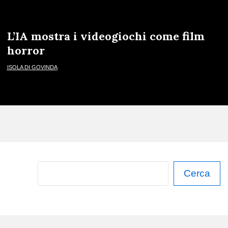
L’IA mostra i videogiochi come film
horror
ISOLA DI GOVINDA
C
Cerca
e
r