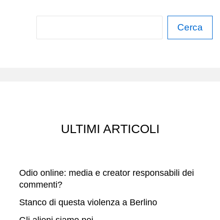
C
Cerca
e
r
c
a
ULTIMI ARTICOLI
Odio online: media e creator responsabili dei
commenti?
Stanco di questa violenza a Berlino
Gli alieni siamo noi