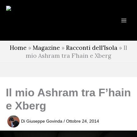
Vai
al
contenuto
Home
»
Magazine
»
Racconti dell'Isola
»
Il
mio Ashram tra F’hain e Xberg
Il mio Ashram tra F’hain
e Xberg
Di
Giuseppe Govinda
/
Ottobre 24, 2014