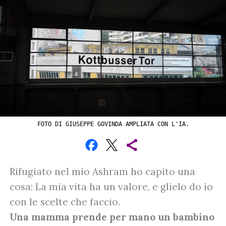
FOTO DI GIUSEPPE GOVINDA AMPLIATA CON L'IA.
Rifugiato nel mio Ashram ho capito una
cosa: La mia vita ha un valore, e glielo do io
con le scelte che faccio.
Una mamma prende per mano un bambino