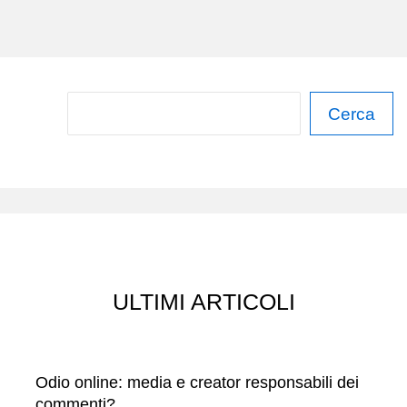
C
Cerca
e
r
c
a
ULTIMI ARTICOLI
Odio online: media e creator responsabili dei
commenti?