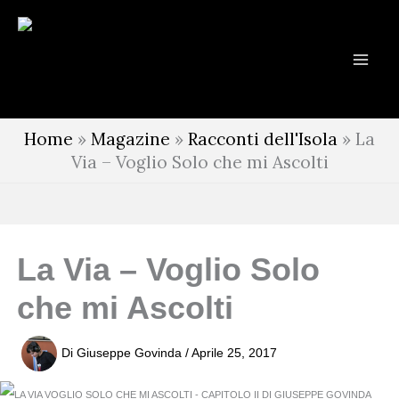
Vai
al
contenuto
Home
»
Magazine
»
Racconti dell'Isola
»
La
Via – Voglio Solo che mi Ascolti
La Via – Voglio Solo
che mi Ascolti
Di
Giuseppe Govinda
/
Aprile 25, 2017