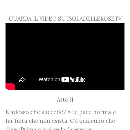
GUARDA IL VIDEO SU ISOLADELLEROSETV
Atto II
E adesso che succede? A te pare normale
far finta che non esista. C’è qualcuno che
dice “Prima o poi ce la faremo e