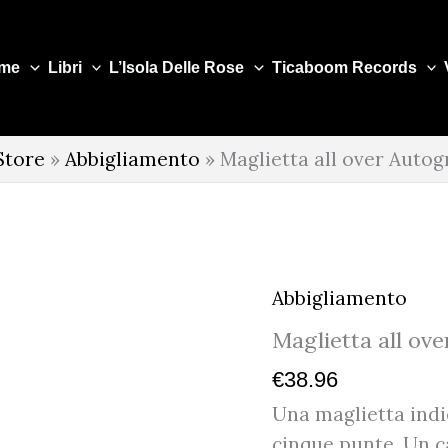
me
Libri
L’Isola Delle Rose
Ticaboom Records
Store
»
Abbigliamento
»
Maglietta all over Auto
Abbigliamento
Maglietta all ov
€
38.96
Una maglietta indie
cinque punte. Un c