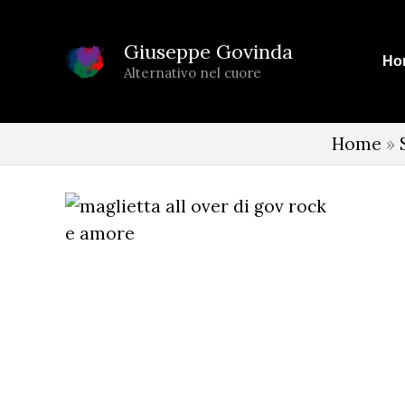
Vai
al
Giuseppe Govinda
Ho
contenuto
Alternativo nel cuore
Home
»