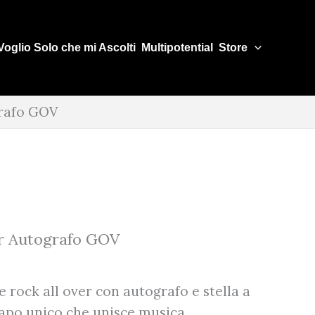
Voglio Solo che mi Ascolti
Multipotential
Store
grafo GOV
er Autografo GOV
 rock all over con autografo e stella a
apo unico che unisce musica,