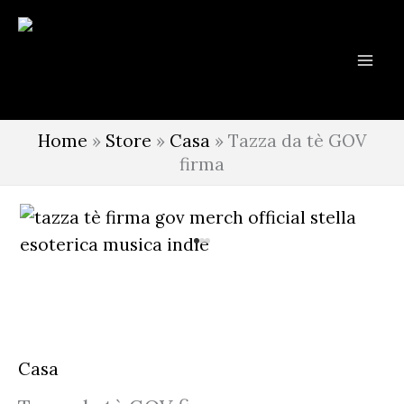
Vai
al
contenuto
Home
»
Store
»
Casa
»
Tazza da tè GOV
firma
Casa