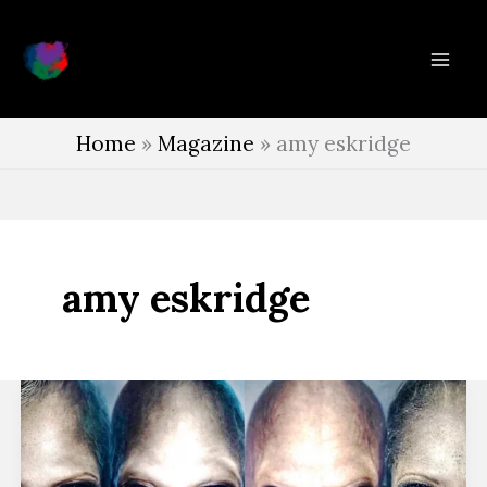
Vai
al
contenuto
Home
»
Magazine
»
amy eskridge
amy eskridge