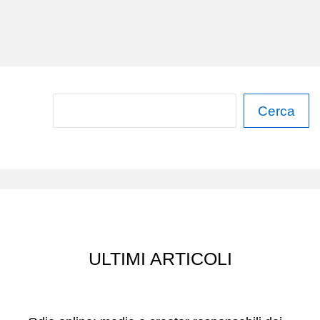
NOI
C
Cerca
e
r
c
a
ULTIMI ARTICOLI