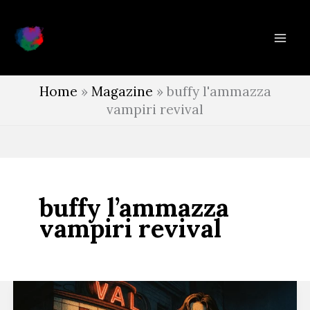
Vai
al
contenuto
Home
»
Magazine
»
buffy l'ammazza
vampiri revival
buffy l’ammazza
vampiri revival