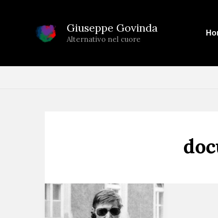
Vai
al
Giuseppe Govinda
Ho
contenuto
Alternativo nel cuore
doc