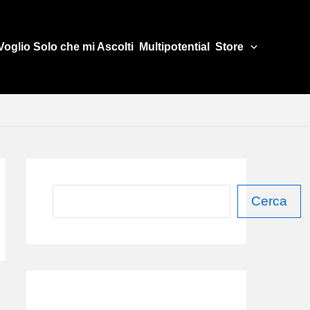
Voglio Solo che mi Ascolti
Multipotential
Store
C
Cerca
e
r
c
a