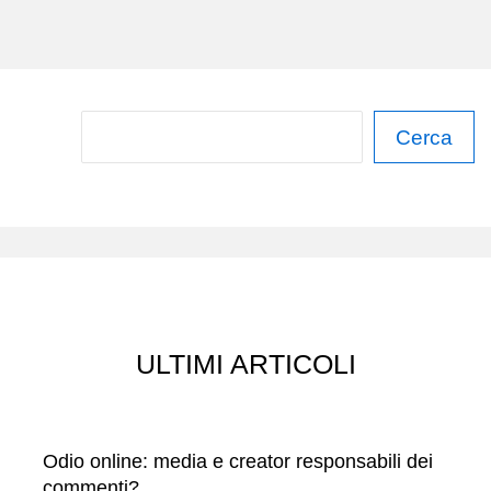
C
Cerca
e
r
c
a
ULTIMI ARTICOLI
Odio online: media e creator responsabili dei
commenti?