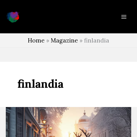
Vai
al
contenuto
Home
»
Magazine
»
finlandia
finlandia