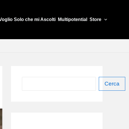
Voglio Solo che mi Ascolti
Multipotential
Store
C
Cerca
e
r
c
a