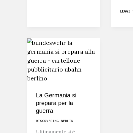
IN
I
LEGGI 
UCRAINA
FALSI
LIBERA
DEL
CONFLI
TRA
RUSSIA
E
UCRAIN
La Germania si
prepara per la
guerra
DISCOVERING BERLIN
Ultimamente si è