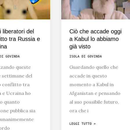
i liberatori del
Ciò che accade oggi
itto tra Russia e
a Kabul lo abbiamo
ina
già visto
DI GOVINDA
ISOLA DI GOVINDA
zzando queste
Guardando quello che
 settimane del
accade in questo
 conflitto tra
momento a Kabul in
a e Ucraina ho
Afganistan e pensando
o quanto
al suo possibile futuro,
ione pubblica sia
ora che i
i unanimemente
CIÒ
LEGGI TUTTO »
ordo