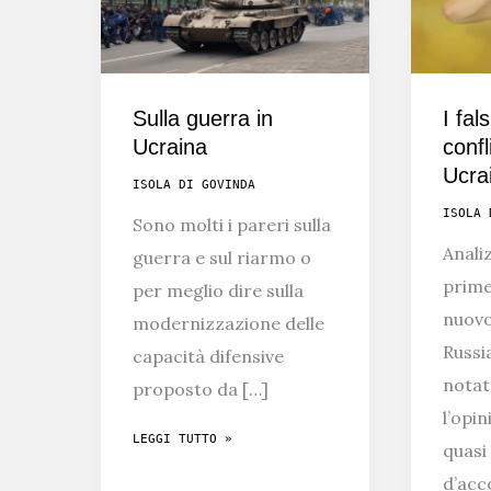
Sulla guerra in
I fals
Ucraina
confl
Ucra
ISOLA DI GOVINDA
ISOLA 
Sono molti i pareri sulla
Anali
guerra e sul riarmo o
prime
per meglio dire sulla
nuovo
modernizzazione delle
Russi
capacità difensive
notat
proposto da […]
l’opin
SULLA
LEGGI TUTTO »
quas
GUERRA
d’acc