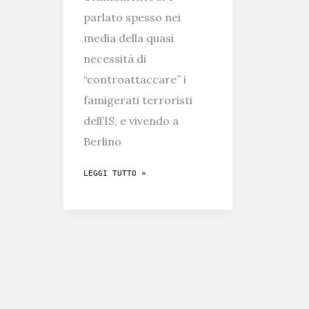
parlato spesso nei
media della quasi
necessità di
“controattaccare” i
famigerati terroristi
dell’IS, e vivendo a
Berlino
LA
LEGGI TUTTO »
GERMANIA
SI
PREPARA
PER
LA
GUERRA