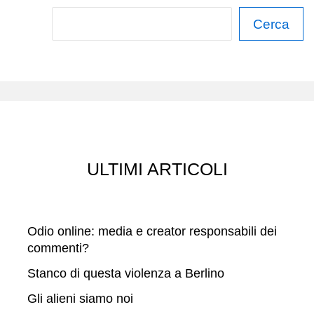
HALLOWEEN
C
Cerca
e
r
c
a
ULTIMI ARTICOLI
Odio online: media e creator responsabili dei
commenti?
Stanco di questa violenza a Berlino
Gli alieni siamo noi