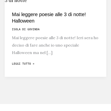
Mai leggere poesie alle 3 di notte!
Halloween
ISOLA DI GOVINDA
Mai leggere poesie alle 3 di notte! Ieri sera ho
deciso di fare anche io uno speciale
Halloween ma nel […]
MAI
LEGGI TUTTO »
LEGGERE
POESIE
ALLE
3
DI
NOTTE!