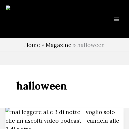
Vai
al
contenuto
Home
»
Magazine
»
halloween
halloween